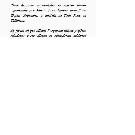
“Tuve la suerte de participar en muchos torneos
organizados por Minuto 7 en lugares como Saint
Tropez, Argentina, y también en Thai Polo, en
Tailandia.
La forma en que Minuto 7 organiza torneos y ofrece
soluciones a sus clientes es excepcional, cuidando
hasta el último detalle. Es un placer para mí
participar en los torneos organizados por este gran
equipo.
Agustín García
Grossi
hándicap de 7 goles
[ CONTACTO ]
Llamar
+54 9 11 3503-3944