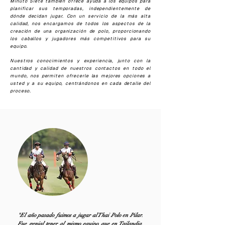
Minuto Siete también ofrece ayuda a los equipos para
planificar sus temporadas, independientemente de
dónde decidan jugar. Con un servicio de la más alta
calidad, nos encargamos de todos los aspectos de la
creación de una organización de polo, proporcionando
los caballos y jugadores más competitivos para su
equipo.
Nuestros conocimientos y experiencia, junto con la
cantidad y calidad de nuestros contactos en todo el
mundo, nos permiten ofrecerle las mejores opciones a
usted y a su equipo, centrándonos en cada detalle del
proceso.
"El año pasado fuimos a jugar al Thai Polo en Pilar.
Fue genial tener al mismo equipo que en Tailandia,