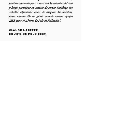
pudimos aprender poco a poco con los caballos del club
y luego participar en torneos de menor hándicap con
caballos alquilados antes de comprar los nuestros,
hasta nuestro día de gloria cuando nuestro equipo
22BR ganó el Abierto de Polo de Tailandia”.
Claude Haberer
Equipo de polo 22BR
[ CONTACTO ]
Llamar
+54 9 11 3503-3944
Correo electrónico
info@minuto7.com